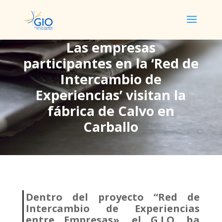
Las empresas
participantes en la ‘Red de
Las empresas
Intercambio de
participantes en la ‘Red
Experiencias’ visitan la
de Intercambio de
fábrica de Calvo en
Experiencias’ visitan la
Carballo
fábrica de Calvo en
Carballo
Dentro del proyecto “Red de
Intercambio de Experiencias
entre Empresas», el G.I.O. ha