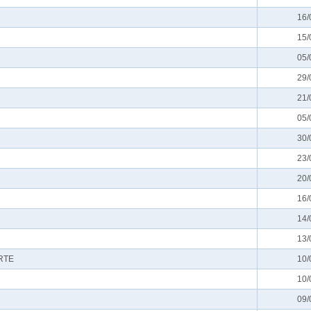
16/
15/
05/
29/
21/
05/
30/
23/
20/
16/
14/
13/
RTE
10/
10/
09/