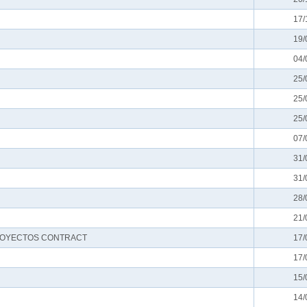
17/
19/
04/
25/
25/
25/
07/
31/
31/
28/
21/
PROYECTOS CONTRACT
17/
17/
15/
14/