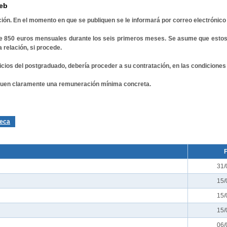
web
ión. En el momento en que se publiquen se le informará por correo electrónico 
de 850 euros mensuales durante los seis primeros meses. Se asume que esto
 relación, si procede.
icios del postgraduado, debería proceder a su contratación, en las condicion
diquen claramente una remuneración mínima concreta.
Beca
31/
15/
15/
15/
06/