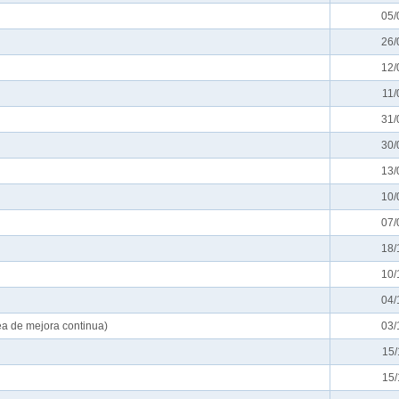
05/
26/
12/
11/
31/
30/
13/
10/
07/
18/
10/
04/
e mejora continua)
03/
15/
15/