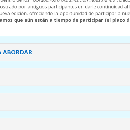
 dentro de los
“Obradoiros a dixitalización Industria 4.0”
. Dado
mostrado por antiguos participantes en darle continuidad a
eva edición, ofreciendo la oportunidad de participar a n
amos que aún están a tiempo de participar (el plazo de 
A ABORDAR