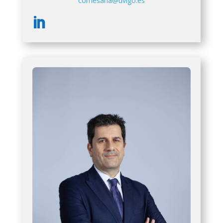
comesana@uvigo.es