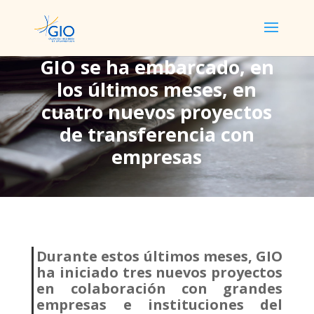
GIO se ha embarcado, en
los últimos meses, en
GIO se ha embarcado, en
cuatro nuevos proyectos
los últimos meses, en
de transferencia con
cuatro nuevos proyectos
empresas
de transferencia con
empresas
Durante estos últimos meses, GIO
ha iniciado tres nuevos proyectos
en colaboración con grandes
empresas e instituciones del