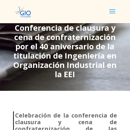
Conferencia de clausura y
cena de confraternización
Conferencia de clausura
por el 40 aniversario de la
y cena de
titulación de Ingeniería en
confraternización por el
Organización Industrial en
40 aniversario de la
la EEI
titulación de Ingeniería
en Organización
Industrial en la EEI
Celebración de la conferencia de
clausura y cena de
confraternización de las