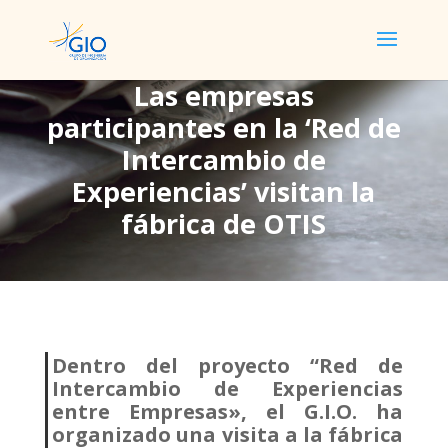
Las empresas
participantes en la ‘Red de
Las empresas
Intercambio de
participantes en la ‘Red
Experiencias’ visitan la
de Intercambio de
fábrica de OTIS
Experiencias’ visitan la
fábrica de OTIS
Dentro del proyecto “Red de
Intercambio de Experiencias
entre Empresas», el G.I.O. ha
organizado una visita a la fábrica